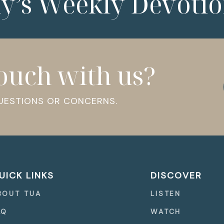
ny’s Weekly Devotio
touch with us?
QUESTIONS OR CONCERNS.
UICK LINKS
DISCOVER
BOUT TUA
LISTEN
AQ
WATCH