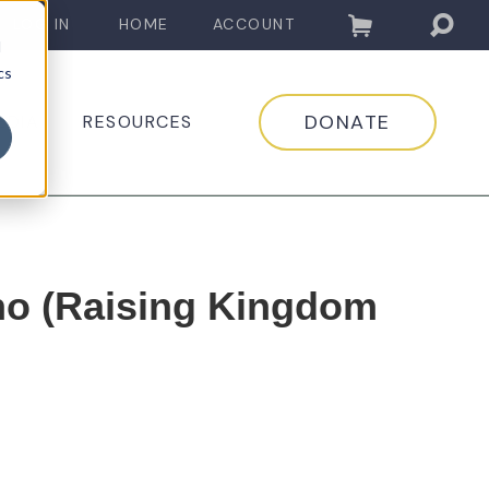
LOG IN
HOME
ACCOUNT
d
cs
DONATE
EDIA
RESOURCES
no (Raising Kingdom