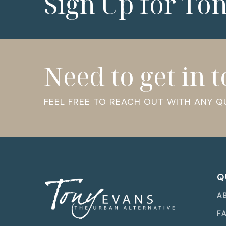
Sign Up for To
Need to get in 
FEEL FREE TO REACH OUT WITH ANY 
Q
A
F