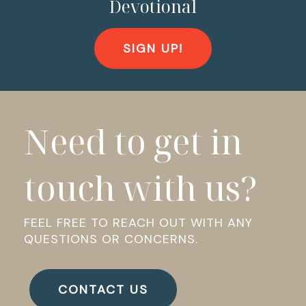
Devotional
SIGN UP!
Need to get in
touch with us?
FEEL FREE TO REACH OUT WITH ANY
QUESTIONS OR CONCERNS.
CONTACT US