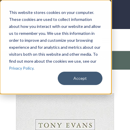
LOG IN
HOME
ACCOUNT
This website stores cookies on your computer.
These cookies are used to collect information
about how you interact with our website and allow
us to remember you. We use this information in
DONATE
order to improve and customize your browsing
experience and for analytics and metrics about our
visitors both on this website and other media. To
Español
/
Desvios: Un Impredecible Camino Hacia Su
find out more about the cookies we use, see our
Destino(D
Privacy Policy
.
Accept